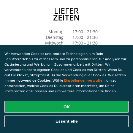
LIEFER
ZEITEN
Montag
17:00 - 21:30
Dienstag
17:00 - 21:30
Mittwoch
17:00 - 21:30
Donnerstag
11:00 - 21:30
Wir verwenden Cookies und andere Technologien, um Dein
Freitag
11:00 - 21:30
Benutzererlebnis zu verbessern und zu personalisieren, für Analysen zur
Samstag
11:00 - 21:30
Optimierung und Werbung in Zusammenarbeit mit Dritten. Wir
Sonntag
11:00 - 21:30
verwenden unsere eigenen Cookies und Cookies von Dritten. Wenn Du
auf OK klickst, akzeptierst Du die Verwendung aller Cookies. Wir setzen
immer notwendige Cookies. Wähle
Einstellungen verwalten
, um zu
entscheiden, welche Cookies Du akzeptieren möchtest, um Deine
Präferenzen anzupassen und um weitere Informationen zu finden.
OK
Essentielle