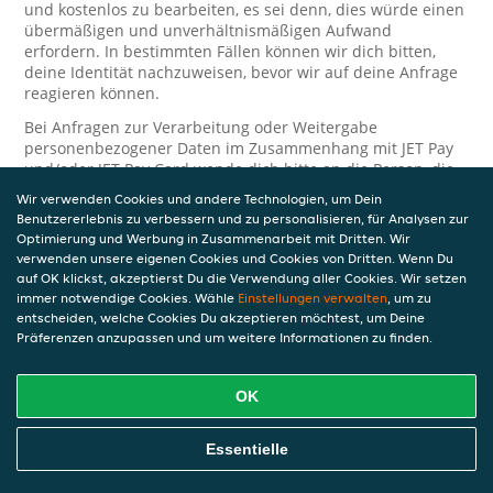
und kostenlos zu bearbeiten, es sei denn, dies würde einen
übermäßigen und unverhältnismäßigen Aufwand
erfordern. In bestimmten Fällen können wir dich bitten,
deine Identität nachzuweisen, bevor wir auf deine Anfrage
reagieren können.
Bei Anfragen zur Verarbeitung oder Weitergabe
personenbezogener Daten im Zusammenhang mit JET Pay
und/oder JET Pay Card wende dich bitte an die Person, die
dir das JET Pay-Guthaben gewährt (das kann dein
Wir verwenden Cookies und andere Technologien, um Dein
Arbeitgeber, Geschäftspartner usw. sein). Dies ist
Benutzererlebnis zu verbessern und zu personalisieren, für Analysen zur
erforderlich, da JET und die Person, die dir das Guthaben
Optimierung und Werbung in Zusammenarbeit mit Dritten. Wir
gewährt, eine separate Verantwortung für die Verarbeitung
verwenden unsere eigenen Cookies und Cookies von Dritten. Wenn Du
und den Schutz deiner personenbezogenen Daten haben.
auf OK klickst, akzeptierst Du die Verwendung aller Cookies. Wir setzen
immer notwendige Cookies. Wähle
Einstellungen verwalten
, um zu
Solltest du weitere Fragen oder Beschwerden in Bezug auf
entscheiden, welche Cookies Du akzeptieren möchtest, um Deine
die Verarbeitung deiner personenbezogenen Daten haben,
Präferenzen anzupassen und um weitere Informationen zu finden.
kontaktieren wir dich gerne. Wir würden uns auch über
Tipps oder Vorschläge zur Verbesserung unserer Erklärung
freuen.
OK
Sicherheit
Essentielle
JET nimmt den Schutz personenbezogener Daten sehr ernst